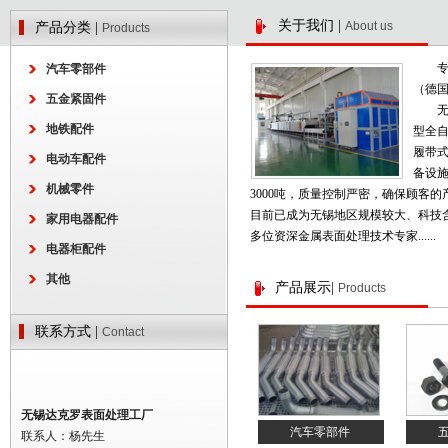
关于我们
|
About us
产品分类
|
Products
专业
汽车零部件
（德
五金紧固件
无锡
地铁配件
型全
履带
电动车配件
备设
机械零件
3000吨，质量控制严密，确保顾客
目前已成为无锡地区规模较大、科技
家用电器配件
多位资深金属表面处理技术专家......
电器柜配件
其他
产品展示
|
Products
联系方式
|
Contact
无锡达克罗表面处理工厂
汽车零部件
联系人：杨先生